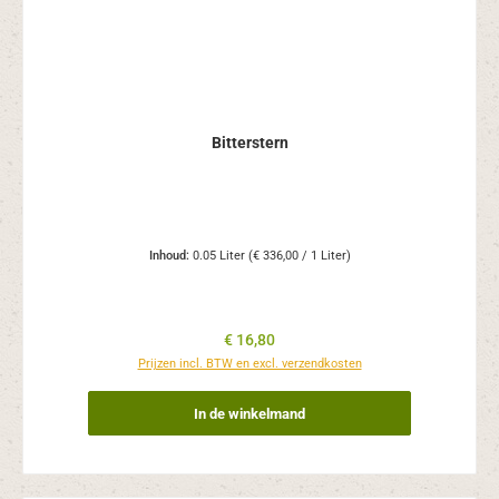
Bitterstern
Inhoud:
0.05 Liter
(€ 336,00 / 1 Liter)
Normale prijs:
€ 16,80
Prijzen incl. BTW en excl. verzendkosten
In de winkelmand