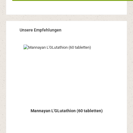
Productgalerij overslaan
Unsere Empfehlungen
Mannayan L'GLutathion (60 tabletten)