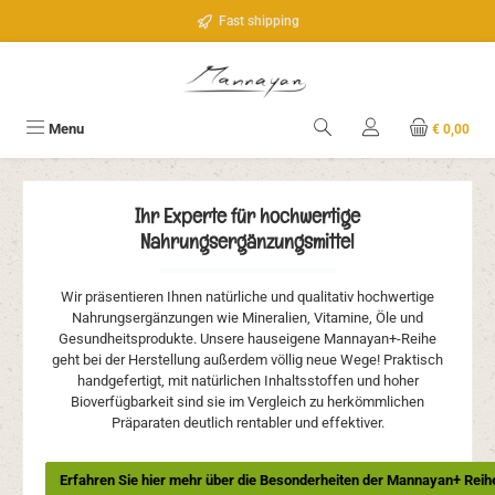
Ga naar de hoofdinhoud
Fast shipping
Menu
€ 0,00
Ihr Experte für hochwertige
Nahrungsergänzungsmittel
Wir präsentieren Ihnen natürliche und qualitativ hochwertige
Nahrungsergänzungen wie Mineralien, Vitamine, Öle und
Gesundheitsprodukte.
Unsere hauseigene Mannayan+-Reihe
geht bei der Herstellung außerdem völlig neue Wege! Praktisch
handgefertigt, mit natürlichen Inhaltsstoffen und hoher
Bioverfügbarkeit sind sie im Vergleich zu herkömmlichen
Präparaten deutlich rentabler und effektiver.
Erfahren Sie hier mehr über die Besonderheiten der Mannayan+ Reih