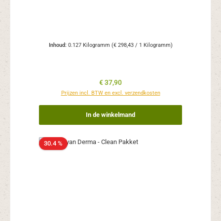
Inhoud:
0.127 Kilogramm
(€ 298,43 / 1 Kilogramm)
Normale prijs:
€ 37,90
Prijzen incl. BTW en excl. verzendkosten
In de winkelmand
30.4 %