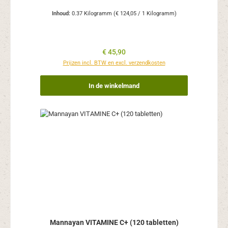
Inhoud:
0.37 Kilogramm
(€ 124,05 / 1 Kilogramm)
Normale prijs:
€ 45,90
Prijzen incl. BTW en excl. verzendkosten
In de winkelmand
Mannayan VITAMINE C+ (120 tabletten)