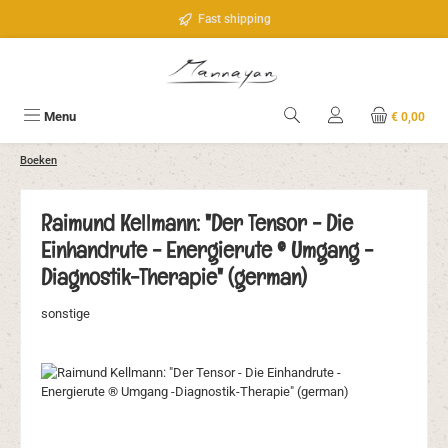
Ga naar de hoofdinhoud
Fast shipping
Menu
€ 0,00
Boeken
Raimund Kellmann: "Der Tensor - Die
Einhandrute - Energierute ® Umgang -
Diagnostik-Therapie" (german)
sonstige
Afbeeldingengalerij overslaan