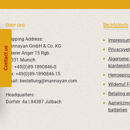
Over ons
Rechtstexte
Shipping Address:
Impressu
Mannayan GmbH & Co. KG
Contact us
Privacyver
Unterer Anger 15 Rgb.
Algemene 
80331 Munich
klanteninf
Tel: +49(0)89-1890846-0
Fax: +49(0)89-1890846-15
Herroeping
Email: bestellung@mannayan.com
Widerruf 
Betaling e
Headquarters:
Dorfstr. 4a | 84387 Julbach
Aanwijzin
batterijen