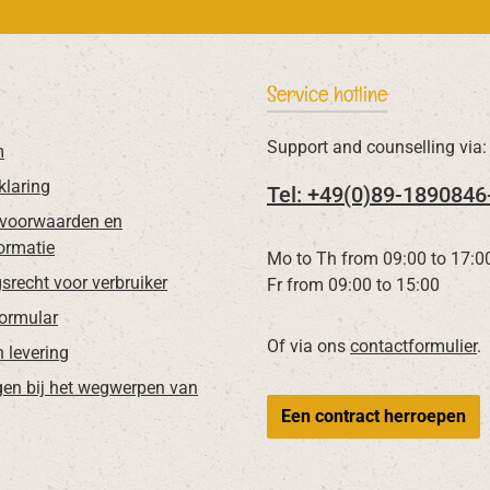
Service hotline
Support and counselling via:
m
klaring
Tel: +49(0)89-1890846
voorwaarden en
ormatie
Mo to Th from 09:00 to 17:0
srecht voor verbruiker
Fr from 09:00 to 15:00
Formular
Of via ons
contactformulier
.
n levering
gen bij het wegwerpen van
Een contract herroepen