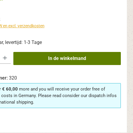
*
k
TW en excl. verzendkosten
, levertijd: 1-3 Tage
eid: Voer de gewenste hoeveelheid in of gebruik de knoppen om de hoevee
In de winkelmand
mer:
320
r
€ 60,00
more and you will receive your order free of
 costs in Germany. Please read consider our dispatch infos
rnational shipping.