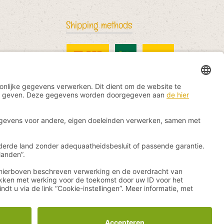
Shipping methods
DHL Standard
China Post
DHL International
rs vermeld.