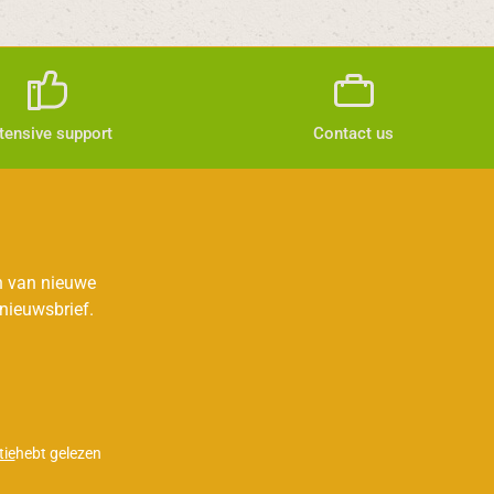
tensive support
Contact us
jn van nieuwe
nieuwsbrief.
ie
hebt gelezen