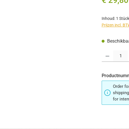
€ 29,80
Inhoud:
1 Stüc
Prijzen incl. B
Beschikbaar
Producthoeveelh
Productnum
Order fo
shipping
for inte