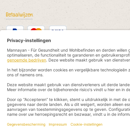
Betaalwijzen
PayPal
Kredit- oder Debitkarte
Bancontact
SEPA Lastschrift
eps
iDEAL
Przelewy24
Vorkasse
Pay by YaBandPay
WeChat Pay + AliPay
Alle prijze