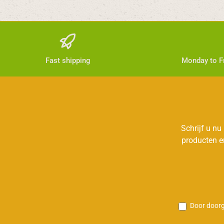
Fast shipping
Monday to Fr
Schrijf u nu
producten e
Door doorg