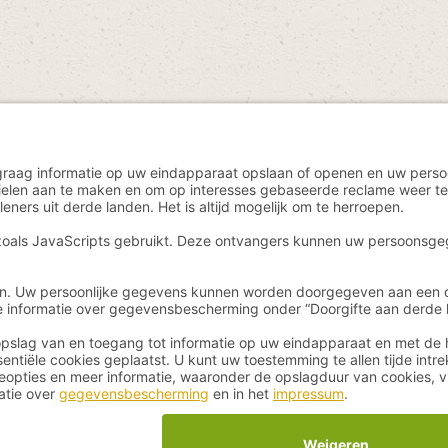
n incl. btw plus
verzendkosten
en eventuele bezorgkosten, indien niet ande