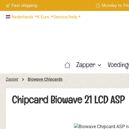
Fast shipping
Monday to Fri
naar de hoofdinhoud
Ga naar de zoekopdracht
Ga naar de hoofdnavigatie
Nederlands
€
Euro
Service/help
Zapper
Voedin
Zapper
Biowave Chipcards
Chipcard Biowave 21 LCD ASP
Afbeeldingengalerij overslaan