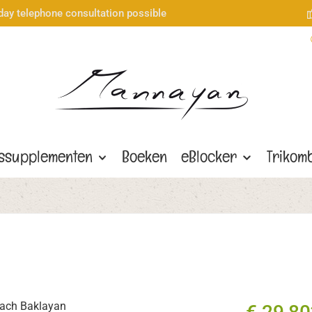
day telephone consultation possible
gssupplementen
Boeken
eBlocker
Trikom