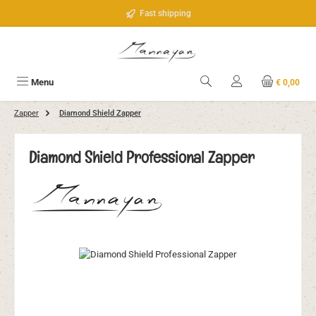
Ga naar de hoofdinhoud
Fast shipping
Menu
€ 0,00
Zapper
Diamond Shield Zapper
Diamond Shield Professional Zapper
Afbeeldingengalerij overslaan