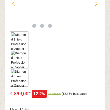
€ 899,00*
12.2%
(12.16% bespaard)
€ 1.023,50*
Inhoud:
1 Stück