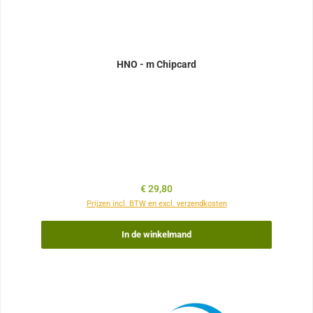
HNO - m Chipcard
Normale prijs:
€ 29,80
Prijzen incl. BTW en excl. verzendkosten
In de winkelmand