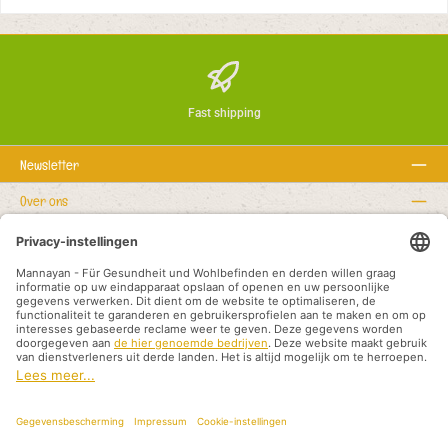
Fast shipping
Newsletter
Over ons
Rechtstexte
Service hotline
Recommended links
Betaalwijzen
Shipping methods
Impressum
Privacyverklaring
Algemene voorwaarden en klanteninformatie
Distributiepartners