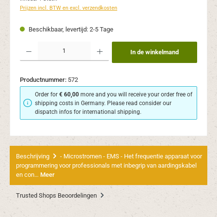
Prijzen incl. BTW en excl. verzendkosten
Beschikbaar, levertijd: 2-5 Tage
Producthoeveelheid: Voer de gewenste hoeveelheid in of gebruik de knoppen om de
In de winkelmand
Productnummer:
572
Order for
€ 60,00
more and you will receive your order free of
shipping costs in Germany. Please read consider our
dispatch infos for international shipping.
Beschrijving
- Microstromen - EMS - Het frequentie apparaat voor
programmering voor professionals met inbegrip van aardingskabel
en con…
Meer
Trusted Shops Beoordelingen