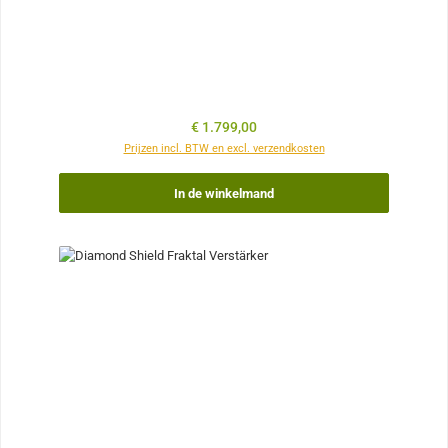
Normale prijs:
€ 1.799,00
Prijzen incl. BTW en excl. verzendkosten
In de winkelmand