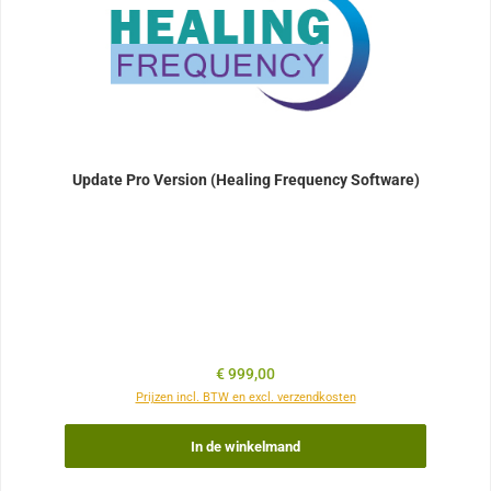
Update Pro Version (Healing Frequency Software)
Normale prijs:
€ 999,00
Prijzen incl. BTW en excl. verzendkosten
In de winkelmand