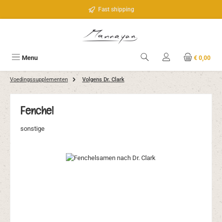
Ga naar de hoofdinhoud
Fast shipping
Menu
€ 0,00
Voedingssupplementen
Volgens Dr. Clark
Fenchel
sonstige
Afbeeldingengalerij overslaan