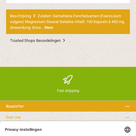
Beschrijving
Zutaten: Gemahlene Fenchelsamen (Foeniculum
vulgare) Magnesium Stearat Gelatine Inhalt: 100 Kapseln à 450 mg
Anwendung: Erwa…
Meer
Trusted Shops Beoordelingen
Fast shipping
Newsletter
Over ons
Rechtstexte