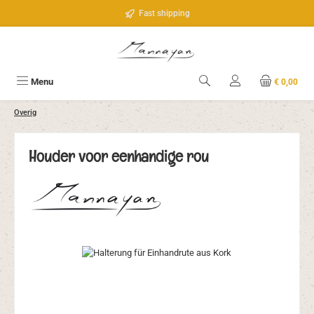
Ga naar de hoofdinhoud
Fast shipping
Menu
€ 0,00
Overig
Houder voor eenhandige rou
Afbeeldingengalerij overslaan