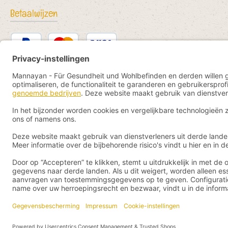
Betaalwijzen
PayPal
Kredit- oder Debitkarte
Bancontact
SEPA Lastschrift
eps
iDEAL
Przelewy24
Vorkasse
Pay by YaBandPay
WeChat Pay + AliPay
Alle prijze
© 2026 Manna