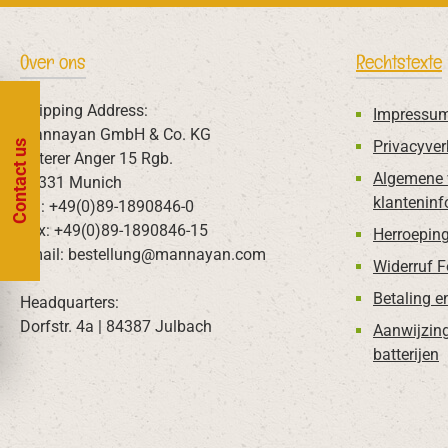
Over ons
Rechtstexte
Shipping Address:
Impressu
Mannayan GmbH & Co. KG
Privacyver
Contact us
Unterer Anger 15 Rgb.
Algemene 
80331 Munich
klanteninf
Tel: +49(0)89-1890846-0
Fax: +49(0)89-1890846-15
Herroeping
Email: bestellung@mannayan.com
Widerruf 
Betaling e
Headquarters:
Dorfstr. 4a | 84387 Julbach
Aanwijzin
batterijen