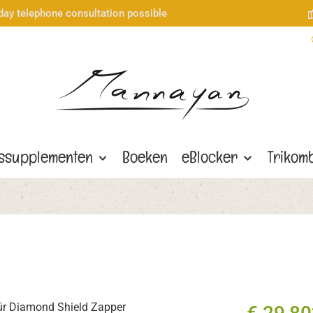
day telephone consultation possible
gssupplementen
Boeken
eBlocker
Trikom