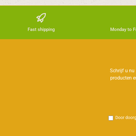
Fast shipping
Monday to Fr
Schrijf u nu
producten e
Door doorg