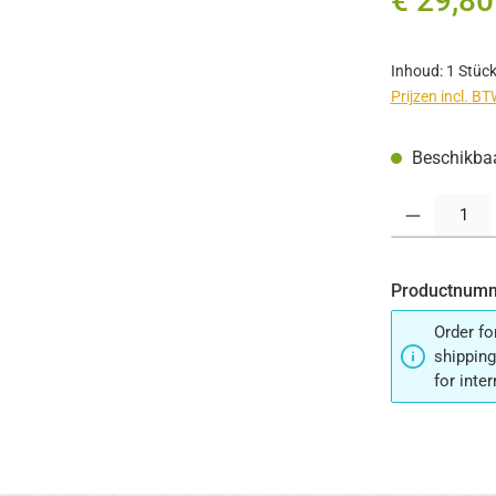
€ 29,80
Inhoud:
1 Stüc
Prijzen incl. B
Beschikbaar
Producthoeveelh
Productnum
Order fo
shipping
for inte