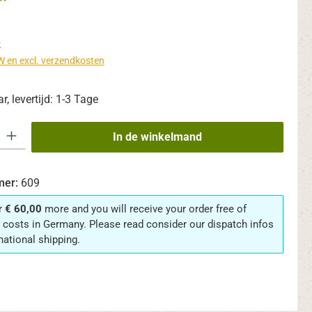
*
k
TW en excl. verzendkosten
, levertijd: 1-3 Tage
eid: Voer de gewenste hoeveelheid in of gebruik de knoppen om de hoevee
In de winkelmand
mer:
609
r
€ 60,00
more and you will receive your order free of
 costs in Germany. Please read consider our dispatch infos
rnational shipping.