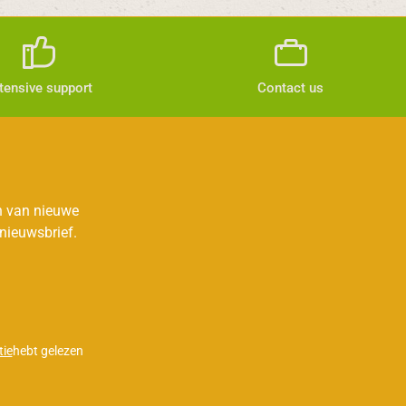
tensive support
Contact us
jn van nieuwe
nieuwsbrief.
ie
hebt gelezen