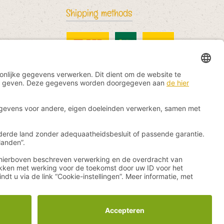
Shipping methods
DHL Standard
China Post
DHL International
rs vermeld.
ThemeWare®