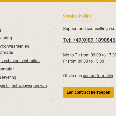
Service hotline
Support and counselling via:
m
klaring
Tel: +49(0)89-1890846
voorwaarden en
ormatie
Mo to Th from 09:00 to 17:0
srecht voor verbruiker
Fr from 09:00 to 15:00
Formular
Of via ons
contactformulier
.
n levering
gen bij het wegwerpen van
Een contract herroepen