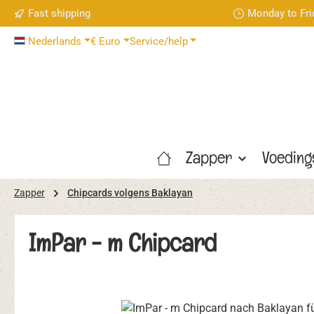
Fast shipping
Monday to Fri
naar de hoofdinhoud
Ga naar de zoekopdracht
Ga naar de hoofdnavigatie
Nederlands
€
Euro
Service/help
Zapper
Voedin
Zapper
Chipcards volgens Baklayan
ImPar - m Chipcard
Afbeeldingengalerij overslaan